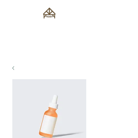
Drewbud Michał
Głowaczewski