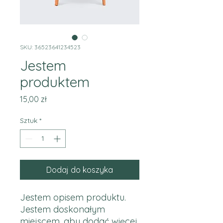
SKU: 36523641234523
Jestem
produktem
Cena
15,00 zł
Sztuk
*
Dodaj do koszyka
Jestem opisem produktu. 
Jestem doskonałym 
miejscem, aby dodać więcej 