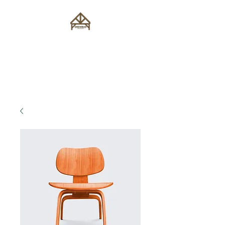
Drewbud Michał
Głowaczewski