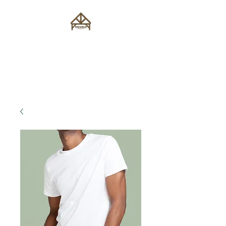
Drewbud Michał
Głowaczewski